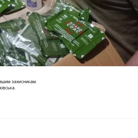
ашим захисникам.
івська.