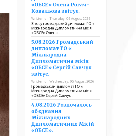
«ОБСЕ» Олена Рогач-
Ковальова звітує.
Written on Thursday, 06 August 2026
Знову громадський дипломат ГО «
Міжнародна Дипломатична місія
«ОБСЕ» Олена…
5.08.2026 Громадський
дипломат ГО «
Міжнародна
Дипломатична місія
«ОБСЕ» Сергій Савчук
звітує.
Written on Wednesday, 05 August 2026
Громадський дипломат ГО «
Міжнародна Дипломатична місія
«ОБСЕ» Сергій Савчук…
4.08.2026 Розпочалось
обʼєднання
Міжнародних
Дипломатичних Місій
«ОБСЕ».