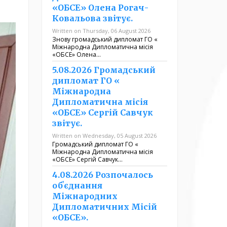
«ОБСЕ» Олена Рогач-
Ковальова звітує.
Written on Thursday, 06 August 2026
Знову громадський дипломат ГО «
Міжнародна Дипломатична місія
«ОБСЕ» Олена…
5.08.2026 Громадський
дипломат ГО «
Міжнародна
Дипломатична місія
«ОБСЕ» Сергій Савчук
звітує.
Written on Wednesday, 05 August 2026
Громадський дипломат ГО «
Міжнародна Дипломатична місія
«ОБСЕ» Сергій Савчук…
4.08.2026 Розпочалось
обʼєднання
Міжнародних
Дипломатичних Місій
«ОБСЕ».