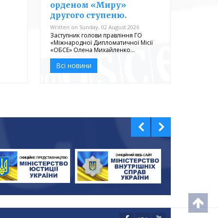
орденом «Миру»
другого ступеню.
Written on Sunday, 02 August 2026
Заступник голови правління ГО
«Міжнародної Дипломатичної Місії
«ОБСЕ» Олена Михайленко…
Всі новини