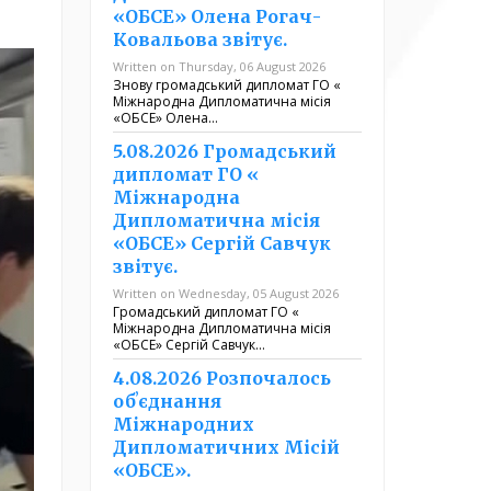
«ОБСЕ» Олена Рогач-
Ковальова звітує.
Written on Thursday, 06 August 2026
Знову громадський дипломат ГО «
Міжнародна Дипломатична місія
«ОБСЕ» Олена…
5.08.2026 Громадський
дипломат ГО «
Міжнародна
Дипломатична місія
«ОБСЕ» Сергій Савчук
звітує.
Written on Wednesday, 05 August 2026
Громадський дипломат ГО «
Міжнародна Дипломатична місія
«ОБСЕ» Сергій Савчук…
4.08.2026 Розпочалось
обʼєднання
Міжнародних
Дипломатичних Місій
«ОБСЕ».