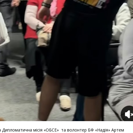
 Дипломатична місія «ОБСЕ» та волонтер БФ «Надія» Артем