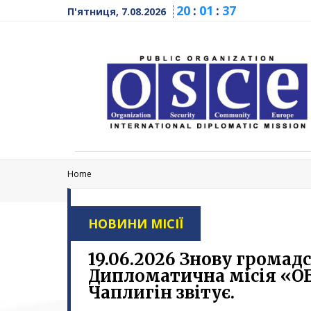
20
:
01
:
38
П'ятниця, 7.08.2026
Home
НОВИНИ МІСІЇ
19.06.2026 Знову грома
Дипломатична місія «О
Чаплигін звітує.