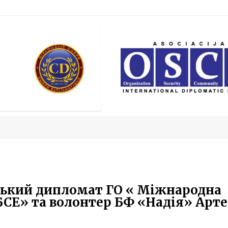
дський дипломат ГО « Міжнародна
БСЕ» та волонтер БФ «Надія» Арт