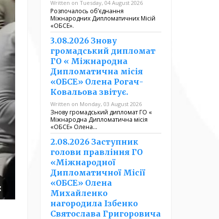
Written on Tuesday, 04 August 2026
Розпочалось обʼєднання
Міжнародних Дипломатичних Місій
«ОБСЕ».
3.08.2026 Знову
громадський дипломат
ГО « Міжнародна
Дипломатична місія
«ОБСЕ» Олена Рогач-
Ковальова звітує.
Written on Monday, 03 August 2026
Знову громадський дипломат ГО «
Міжнародна Дипломатична місія
«ОБСЕ» Олена…
2.08.2026 Заступник
голови правління ГО
«Міжнародної
Дипломатичної Місії
«ОБСЕ» Олена
Михайленко
нагородила Ізбенко
Святослава Григоровича