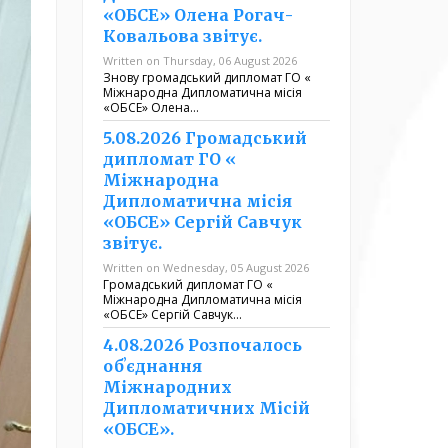
«ОБСЕ» Олена Рогач-
Ковальова звітує.
Written on Thursday, 06 August 2026
Знову громадський дипломат ГО «
Міжнародна Дипломатична місія
«ОБСЕ» Олена…
5.08.2026 Громадський
дипломат ГО «
Міжнародна
Дипломатична місія
«ОБСЕ» Сергій Савчук
звітує.
Written on Wednesday, 05 August 2026
Громадський дипломат ГО «
Міжнародна Дипломатична місія
«ОБСЕ» Сергій Савчук…
4.08.2026 Розпочалось
обʼєднання
Міжнародних
Дипломатичних Місій
«ОБСЕ».