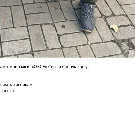
атична місія «ОБСЕ» Сергій Савчук звітує:
шим захисникам.
івська.