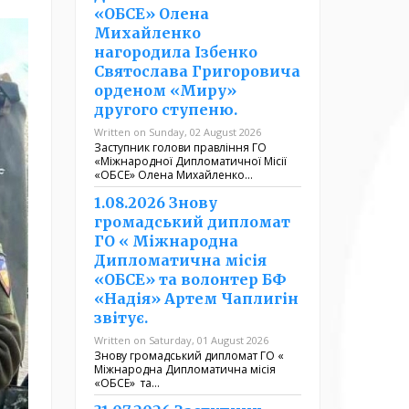
«ОБСЕ» Олена
Михайленко
нагородила Ізбенко
Святослава Григоровича
орденом «Миру»
другого ступеню.
Written on Sunday, 02 August 2026
Заступник голови правління ГО
«Міжнародної Дипломатичної Місії
«ОБСЕ» Олена Михайленко…
1.08.2026 Знову
громадський дипломат
ГО « Міжнародна
Дипломатична місія
«ОБСЕ» та волонтер БФ
«Надія» Артем Чаплигін
звітує.
Written on Saturday, 01 August 2026
Знову громадський дипломат ГО «
Міжнародна Дипломатична місія
«ОБСЕ» та…