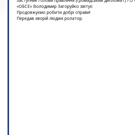
Заступник голови правління (громадський дипломат) ГО
«ОБСЕ» Володимир Загоруйко звітує:
Продовжуємо робити добрі справи!
Передав хворій людині ролатор.