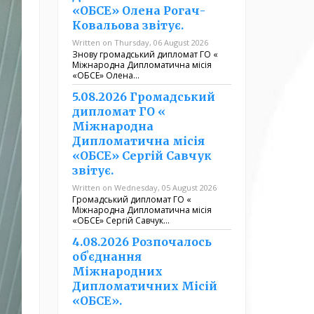
«ОБСЕ» Олена Рогач-
Ковальова звітує.
Written on Thursday, 06 August 2026
Знову громадський дипломат ГО «
Міжнародна Дипломатична місія
«ОБСЕ» Олена…
5.08.2026 Громадський
дипломат ГО «
Міжнародна
Дипломатична місія
«ОБСЕ» Сергій Савчук
звітує.
Written on Wednesday, 05 August 2026
Громадський дипломат ГО «
Міжнародна Дипломатична місія
«ОБСЕ» Сергій Савчук…
4.08.2026 Розпочалось
обʼєднання
Міжнародних
Дипломатичних Місій
«ОБСЕ».