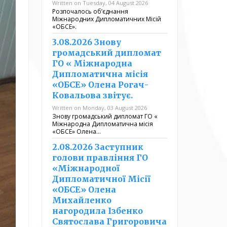
Written on Tuesday, 04 August 2026
Розпочалось обʼєднання
Міжнародних Дипломатичних Місій
«ОБСЕ».
3.08.2026 Знову
громадський дипломат
ГО « Міжнародна
Дипломатична місія
«ОБСЕ» Олена Рогач-
Ковальова звітує.
Written on Monday, 03 August 2026
Знову громадський дипломат ГО «
Міжнародна Дипломатична місія
«ОБСЕ» Олена…
2.08.2026 Заступник
голови правління ГО
«Міжнародної
Дипломатичної Місії
«ОБСЕ» Олена
Михайленко
нагородила Ізбенко
Святослава Григоровича