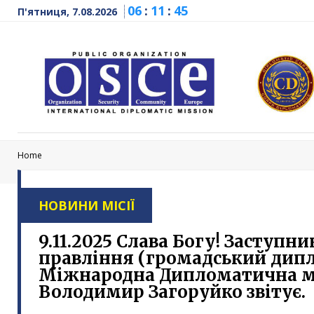
06
:
11
:
45
П'ятниця, 7.08.2026
Home
НОВИНИ МІСІЇ
9.11.2025 Слава Богу! Заступн
правління (громадський дипл
Міжнародна Дипломатична м
Володимир Загоруйко звітує.